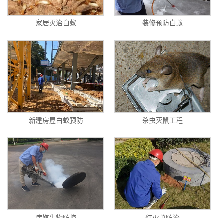
家居灭治白蚁
装修预防白蚁
新建房屋白蚁预防
杀虫灭鼠工程
病媒生物防控
红火蚁防治