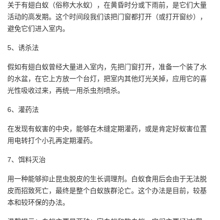
关于有翅白蚁（俗称大水蚁），在黄昏时分或下雨前，是它们大量
活动的高发期。这个时间段我们该把门窗都打开（或打开窗纱），
避免它们进入室内。
5、诱杀法
假如有翅白蚁曾经大量进入室内，先把门窗打开，准备一个装了水
的水盆，在它上方放一个台灯，把室内其他灯光关掉，应用它的喜
光性吸收过来，再统一用杀虫剂喷杀。
6、灌药法
在发现有蚁害的中央，能够在木缝定期灌药，或是肯定好蚁害位置
用电转打个小孔再定期灌药。
7、饵料灭治
用一种能够抑止昆虫脱皮的生长调理剂。白蚁食用后会由于无法脱
皮而招致死亡，最终是整个白蚁族群沦亡。这个办法是目前，较基
本和较环保的办法。