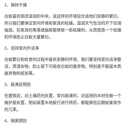
1、保持干燥
白蚁喜欢阴凉湿润的中央，说这样的环境较合适他们安静的繁衍。
所以我们要保证室内环境和家具的枯燥。湿润天气恰当的开下空调
抽湿，在家具的角落或抽屉能够放一些枯燥剂，从而营造一个枯燥
的环境防止白蚁大量繁衍。
2、坚持室内外洁净
白蚁繁衍和蛀食的过程中喜欢安静的环境，我们要坚持室内洁净整
洁，肃清杂物，防止留下可吸收白蚁的废弃物，特别是不能留木质
废弃物和纸张等。
3、装潢前预防
在建筑前，对土壤药剂处置，室内装潢时，对运用的木材先做一个
维护层处置，例如装置木地板行进行喷药，都能降低后期蚁害发作
的几率。
4、隔离预防