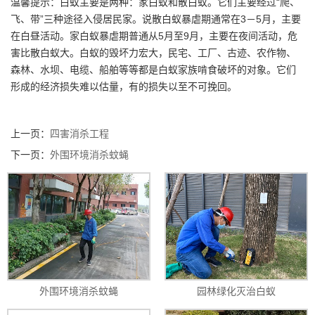
温馨提示：白蚁主要是两种：家白蚁和散白蚁。它们主要经过“爬、
飞、带”三种途径入侵居民家。说散白蚁暴虐期通常在3－5月，主要
在白昼活动。家白蚁暴虐期普通从5月至9月，主要在夜间活动，危
害比散白蚁大。白蚁的毁坏力宏大，民宅、工厂、古迹、农作物、
森林、水坝、电缆、船舶等等都是白蚁家族啃食破坏的对象。它们
形成的经济损失难以估量，有的损失以至不可挽回。
上一页：
四害消杀工程
下一页：
外围环境消杀蚊蝇
外围环境消杀蚊蝇
园林绿化灭治白蚁