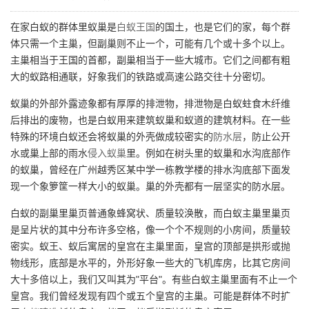
在家白蚁的群体里蚁巢是
白蚁王国
的国土，也是它们的家，每个群
体只需一个主巢，但副巢则不止一个，可能有几个或十多个以上。
主巢相当于王国的首都，副巢相当于一些大城市。它们之间都有粗
大的蚁路相通联，好象我们的铁路或高速公路交往十分密切。
蚁巢的外部外露迹象都有厚厚的排泄物，排泄物是白蚁蛀食木纤维
后排出的废物，也是白蚁用来建筑蚁巢和蚁道的建筑材料。在一些
特殊的环境白蚁还会将蚁巢的外壳做成较密实的
防水层
，防止公开
水或巢上部的雨水
侵入蚁巢
里。例如在树头里的蚁巢和水沟底部作
的蚁巢，曾经在广州越秀区某中学一栋教学楼的排水沟底部下面发
现一个象箩筐一样大小的蚁巢。巢的外壳都有一层坚实的防水层。
白蚁的副巢里巢页普通象蜂窝状、质量较涣散，而白蚁主巢里巢页
是呈片状的其中分布许多空格，像一个个不规则的小房间，质量较
密实。蚁王、蚁后寓居的皇宫在主巢里面，皇宫的顶部是拱形或抛
物线形，底部是水平的，外形好象一些大的飞机库房，比其它房间
大十多倍以上，我们又叫其为"平台"。有些白蚁主巢里面有不止一个
皇宫。我们曾经发现有四个或五个皇宫的主巢。可能是群体不时扩