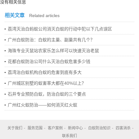
没有相关信息
相关文章
Related articles
荔湾灭治白蚂蚁公司消灭白蚁的行动中犯以下几点误区
广州白蚁防治：白蚁的主巢、副巢共有几个？
海珠专业灭鼠站农家乐怎么样可以快速灭治老鼠
花都白蚁防治公司什么灭治白蚁危害多少钱
荔湾治白蚁机构白蚁的危害到底有多大
广州城区别墅的蚁害率大都在40%以上？
石井专业预防白蚁，防治白蚁的三个要点
广州红火蚁防治——如何消灭红火蚁
关于我们
-
服务范围
-
客户案例
-
新闻中心
-
白蚁防治知识
-
四害消杀
-
联系我们