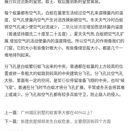
展
白蚁建造
新的皇宫。蚁王、蚁后搬到新的皇宫寓居。
每个蚁巢都有空气孔，白蚁在巢里生活经过空气孔来调理巢内的温
度，空气孔使巢内空气产生对流改换新颖空气。冬天天气冷时白蚁
将空气孔减少使空气对流减少，
二氧化碳浓度
增加而坚持巢内温度
（普通坚持摄氏二十度至二十五度）。夏天天气热,白蚁把空气孔扩
展,增加空气的活动使巢内的温度降低。所以空气孔的作用像我们的
门窗，它的大小有些像针眼大小，有些像绿豆般大小，都是几个一
堆地排列起来。
分飞孔是白蚁繁衍蚁飞出来的中央，普通都在蚁巢的上方较高的位
置或修一条粗大的蚁路到较高的中央建筑分飞孔。分飞孔比空气孔
大些、里面有一定的空间，是
繁衍蚁
停留准备飞翔的中央，也叫"候
飞室"。普通在分飞时节白蚁才将分飞孔扩展，平常或冬天会将其堵
上或减少。分飞孔和空气孔都有较多兵蚁守卫，防止敌人的侵入。
上一篇：
广州城区别墅的蚁害率大都在40%以上？
下一篇：
新建房屋频频发生白蚁危害，主要原因有四个方面