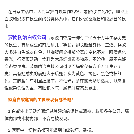
在日常生活中，人们常把白蚁当作蚂蚁，或俗称“白蚂蚁”。理论上
白蚁和蚂蚁在昆虫纲的分类体系中，它们分属蜚蠊目和膜翅目的昆
虫。
萝岗防治白蚁公司
专家说白蚁是一种有二亿五千万年生存历史
的昆虫；有翅成虫的前后翅几乎等长，翅长超越身体；工蚁、兵蚁
大多淡白色或灰白色，其胸腹间交接部分宽度变化不大，眼睛退化
畏光，行隐蔽活动：食料为木质
纤维素
类物质，不贮粮；属不完好
变态类昆虫。萝岗防治白蚁公司引见而蚂蚁仅有六千万年生存历
史；其有翅成虫的前翅大于后翅；多为黄色、褐色、黑色或桔红
色，其胸腹间有明显细腰节，不怕光，多在露天场所活动；以肉食
性或杂食性为主，有贮粮习气；属完好变态类昆虫。
家庭白蚁危害的主要表现有哪些呢？
1.白蚁外出活动普通经过其建筑的泥路或泥被，
蚁巢
多在公开、墙
体内部或木材内部，不容易被发现。
2.家庭中一切物品都可能遭到白蚁破坏、毁损。