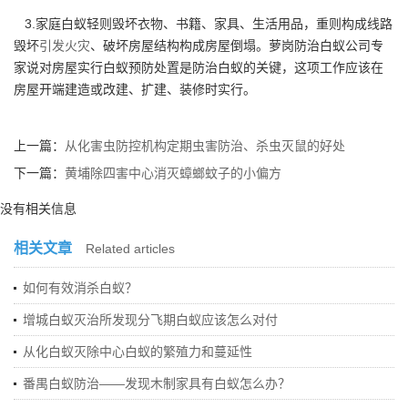
3.家庭白蚁轻则毁坏衣物、书籍、家具、生活用品，重则构成线路
毁坏
引发火灾
、破坏房屋结构构成房屋倒塌。萝岗防治白蚁公司专
家说对房屋实行白蚁预防处置是防治白蚁的关键，这项工作应该在
房屋开端建造或改建、扩建、装修时实行。
上一篇：
从化害虫防控机构定期虫害防治、杀虫灭鼠的好处
下一篇：
黄埔除四害中心消灭蟑螂蚊子的小偏方
没有相关信息
相关文章
Related articles
如何有效消杀白蚁？
增城白蚁灭治所发现分飞期白蚁应该怎么对付
从化白蚁灭除中心白蚁的繁殖力和蔓延性
番禺白蚁防治——发现木制家具有白蚁怎么办？