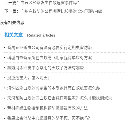
上一篇：
白云区经常发生白蚁危害事件吗？
下一篇：
广州白蚁防治公司哪家比较靠谱 怎样预防白蚁
没有相关信息
相关文章
Related articles
番禺专业杀虫公司有没有必要实行定期虫害防治
增城白蚁备案所在白蚁纷飞期家庭简单应对方案
越秀消杀四害中心常用的灭蚊子方法有哪些
臭虫危害大，怎么消灭？
海珠区杀白蚁公司家里的木制家具有白蚁危害怎么办
天河预防白蚁公司白蚁它会藏在哪里呢？怎么才能找到蚁巢
芳村病媒生物控制机构预防蟑螂最有效的方法
番禺虫害消杀中心蟑螂真的杀不死、灭不绝吗？