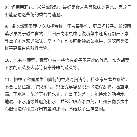
8、运用茉莉花、米兰或玫瑰，最好是夜来香等滋味的香水。因蚊子
不能忍耐这些花的香气而逃避。
9、多吃新颖果蔬少吃肉或海鲜。
汗液呈酸性，更易招蚊子。新颖蔬
菜水果属于碱性食物，广州萝岗杀虫中心说蔬菜中还含有胡萝卜素
等蚊子不喜欢的滋味，夏季孕妇可多吃新颖蔬菜水果，少吃肉类海
鲜等高蛋白的酸性食物。
10、吃有味蔬菜，蔬菜中有一些含有蚊子不喜欢的气息，如含胡萝
卜素的蔬菜及大蒜等有辛辣味的蔬菜等。
11、把蚊子容易滋生和繁衍的中央清扫洁净。检查家里盆盆罐罐，
不要把易拉罐、矿泉水瓶、鸡蛋壳等容易积水的渣滓乱扔。检查地
漏、下水道、花盆等有积水处，有盖子的盖上，能换水的勤换水。
地漏、下水道等处避免积水，并经常喷点杀虫剂，广州萝岗杀虫中
心倡议渣滓桶最好用有盖的那种，不给蚊子生存空间。