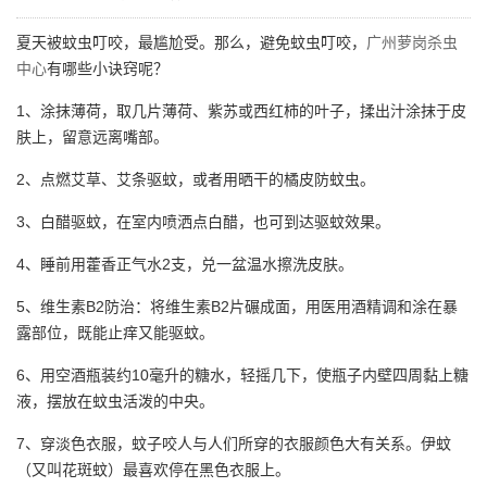
夏天被蚊虫叮咬，最尴尬受。那么，避免蚊虫叮咬，
广州萝岗杀虫
中心
有哪些小诀窍呢？
1、涂抹薄荷，取几片薄荷、紫苏或西红柿的叶子，揉出汁涂抹于皮
肤上，留意远离嘴部。
2、点燃艾草、艾条驱蚊，或者用晒干的橘皮防蚊虫。
3、白醋驱蚊，在室内喷洒点白醋，也可到达驱蚊效果。
4、睡前用藿香正气水2支，兑一盆温水擦洗皮肤。
5、维生素B2防治：将维生素B2片碾成面，用医用酒精调和涂在暴
露部位，既能止痒又能驱蚊。
6、用空酒瓶装约10毫升的糖水，轻摇几下，使瓶子内壁四周黏上糖
液，摆放在蚊虫活泼的中央。
7、穿淡色衣服，蚊子咬人与人们所穿的衣服颜色大有关系。伊蚊
（又叫花斑蚊）最喜欢停在黑色衣服上。