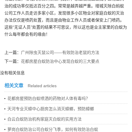
治的成功率仅抵达百分之四。常常是越弄越严重。增城灭除白蚂蚁
公司工作人员走访多家小区，发现很多小区物业对家庭白蚁的灭治
办法仅仅是喷药处置，而且是由物业工作人员或者保安上门喷药。
这些“无证人员”处置的结果不可思议，所以这也是业主家里的白蚁为
什么每年都会有的缘由！
上一篇：
广州除虫灭鼠公司——有效防治老鼠的方法
下一篇：
花都房屋白蚁防治中心发现白蚁的三大要点
没有相关信息
相关文章
Related articles
花都房屋预防白蚁喷洒的药物对人体有毒吗？
天河专业灭蟑中心厨房怎么消灭蟑螂，预防蟑螂
白云白蚁防治机构家庭灭白蚁的实用方法
萝岗白蚁防治公司白蚁分飞季，如何有效防治白蚁