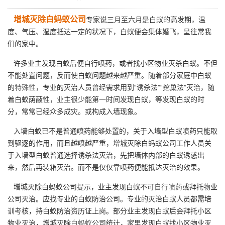
增城灭除白蚂蚁公司
专家说三月至六月是白蚁的高发期，温
度、气压、湿度抵达一定的状况下，白蚁便会集体婚飞，呈往常我
们的家中。
许多业主发现白蚁后便自行喷药，或者找小区物业灭杀白蚁。不但
不能处置问题，反而使白蚁问题越来越严重。随着部分家庭中白蚁
的
特殊性
，专业的灭治人员曾经需求用到“诱杀法”“挖巢法”灭治，随
着白蚁荫蔽性，业主很少能第一时间发现白蚁，等发现白蚁的时
分，常常已经众多成灾。或构成入墙现象。
入墙白蚁已不是普通喷药能够处置的，关于入墙型白蚁喷药只能取
到驱逐的作用，而且越喷越严重，增城灭除白蚂蚁公司工作人员关
于入墙型白蚁普通选择诱杀法灭治，先把墙体内部的白蚁诱惑出
来，然后再装箱灭治。而不是仅仅靠喷药便能抵达灭治的效果。
增城灭除白蚂蚁公司提示，业主发现白蚁不可
自行喷药
或拜托物业
公司灭治。应找专业的白蚁防治公司。专业的灭治白蚁人员都需培
训考核，持白蚁防治资历证上岗。部分业主发现白蚁后会拜托小区
物业灭治，增城灭除
白蚂蚁
公司统计，家里发现白蚁找小区物业灭