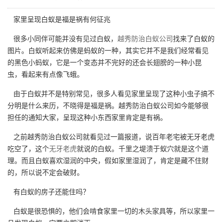
家里呈现白蚁是福是祸有何征兆
很多小同伴可能并没有见过白蚁，
越秀防治白蚁公司
找来了白蚁的
图片。白蚁听起来仿佛是蚂蚁的一种，其实它并不是我们经常看见
的黑色小蚂蚁，它是一个变态并不完好的还会长翅膀的一种小昆
虫，看起来有点像飞蛾。
由于白蚁并不是特别常见，很多人看见家里呈现了这种小虫子搞不
分明是什么来历，不晓得是福是祸。越秀防治白蚁公司如今能够很
担任的通知大家，呈现这种小东西家里肯定是有祸。
之前越秀防治白蚁公司就看见过一篇报道，说百年老宅被无牙老虎
吃空了，这个
无牙老虎
就说的白蚁。千里之堤溃于蚁穴就是这个道
理。而且白蚁喜欢湿润的中央，假如家里湿润了，肯定是藏不住财
的，所以说不定会破财。
有白蚁的房子还能住吗？
白蚁是很恐惧的，他们会啃食家里一切的木头家具等，所以家里一