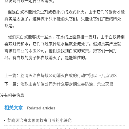
旦发现白蚁一定要立即消灭。
但是白蚁不能用杀虫剂或者扑打的方式扑灭，由于它们的繁衍才能
真实是太强了。这样做不只不能消灭它们，只能让它们扩散的四处
都是。
想
消灭白蚁
能够找一盆水，在水的上面悬挂一盏灯，由于白蚁特别
喜欢灯光和水，它们飞过来掉进水里就会淹死了。假如真实严重就
需求找
专业的杀虫公司
，他们会找到白蚁的蚁穴，把它们一网打
尽。有白蚁的房子把白蚁消灭了，是能够住的。
上一篇：
荔湾灭治白蚂蚁公司消灭白蚁的行动中犯以下几点误区
下一篇：
海珠虫害防治公司为什么要定期虫害防治、杀虫灭鼠
没有相关信息
相关文章
Related articles
萝岗灭治虫害预防蚊虫叮咬的小诀窍